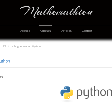
Mathemathieu
Accueil
Classes
Articles
Contact
T°S
• Programmer en Python •
ython
023