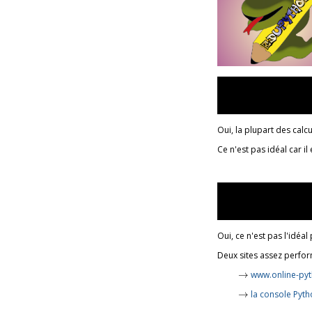
Oui, la plupart des calcu
Ce n'est pas idéal car i
Oui, ce n'est pas l'idéa
Deux sites assez perform
→
→
www.online-py
→
→
la console Pyt