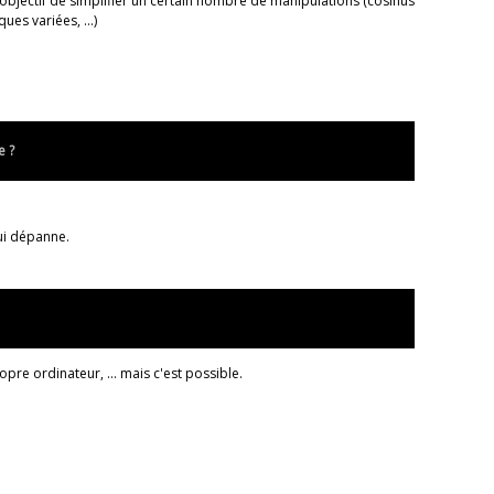
objectif de simplifier un certain nombre de manipulations (cosinus
ues variées, ...)
e ?
qui dépanne.
pre ordinateur, ... mais c'est possible.