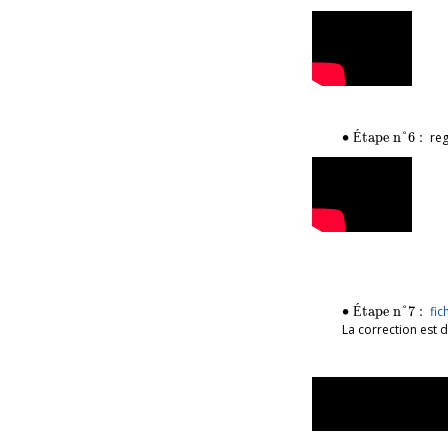
∙
Étape n°6 :
∙
É
tape n°6 : 
reg
∙
Étape n°7 :
∙
É
tape n°7 : 
fic
La correction est 