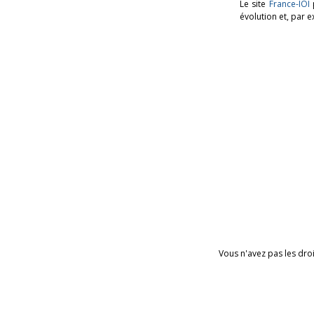
Le site
France-IOI
p
évolution et, par e
Vous n'avez pas les dro