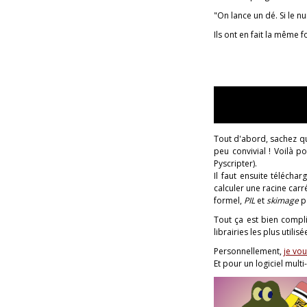
"On lance un dé. Si le nu
Ils ont en fait la même f
Tout d'abord, sachez qu
peu convivial ! Voilà p
Pyscripter).
Il faut ensuite télécha
calculer une racine carr
formel,
PIL
et
skimage
po
Tout ça est bien compl
librairies les plus utili
Personnellement,
je vou
Et pour un logiciel mult