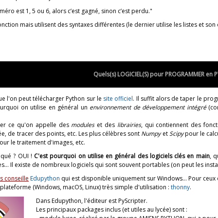
méro est 1, 5 ou 6, alors c’est gagné, sinon c’est perdu."
onction mais utilisent des syntaxes différentes (le dernier utilise les listes et son
Quels(s) LOGICIEL(S) pour PROGRAMMER en 
e l'on peut télécharger Python sur le
site officiel
. Il suffit alors de taper le pr
ourquoi on utilise en général un
environnement de développement intégré
(co
rger ce qu'on appelle des
modules
et des
librairies
, qui contiennent des fonc
ée, de tracer des points, etc. Les plus célèbres sont
Numpy
et
Scipy
pour le cal
ur le traitement d'images, etc.
iqué ? OUI !
C'est pourquoi on utilise en général des logiciels clés en main
, q
sées... Il existe de nombreux logiciels qui sont souvent portables (on peut les in
s conseille
Edupython
qui est disponible uniquement sur Windows... Pour ceux 
i-plateforme (Windows, macOS, Linux) très simple d'utilisation :
thonny
.
Dans Edupython, l'éditeur est PyScripter.
Les principaux packages inclus (et utiles au lycée) sont :