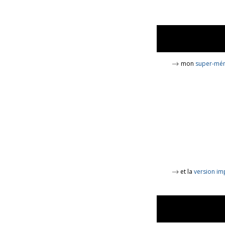
→
→
mon
super-mé
→
→
et la
version im