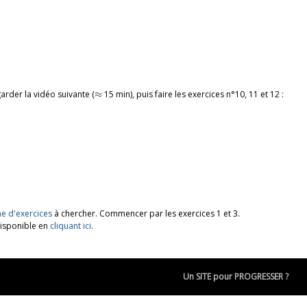
≈
arder la vidéo suivante (
≈
15 min), puis faire les exercices n°10, 11 et 12 :
he d'exercices
à chercher. Commencer par les exercices 1 et 3.
disponible en
cliquant ici
.
Un SITE pour PROGRESSER ?