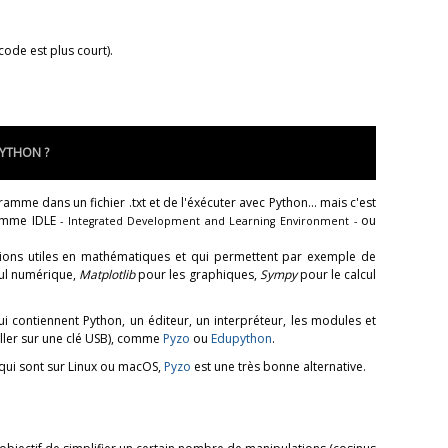
 code est plus court).
PYTHON ?
ogramme dans un fichier .txt et de l'éxécuter avec Python... mais c'est
mme IDLE
ou
- Integrated Development and Learning Environment -
tions utiles en mathématiques et qui permettent par exemple de
cul numérique,
Matplotlib
pour les graphiques,
Sympy
pour le calcul
ui contiennent Python, un éditeur, un interpréteur, les modules et
staller sur une clé USB), comme
Pyzo
ou
Edupython
.
qui sont sur Linux ou macOS,
Pyzo
est une très bonne alternative.