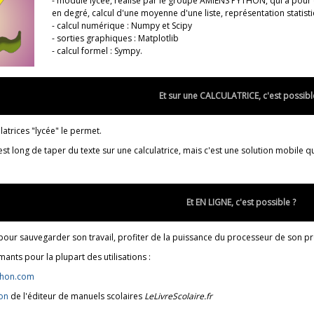
- module lycee, réalisé par le groupe AMIENS PYTHON, qui a pour 
en degré, calcul d'une moyenne d'une liste, représentation statistiq
- calcul numérique : Numpy et Scipy
- sorties graphiques : Matplotlib
- calcul formel : Sympy.
Et sur une CALCULATRICE, c'est possibl
latrices "lycée" le permet.
l est long de taper du texte sur une calculatrice, mais c'est une solution mobile 
Et EN LIGNE, c'est possible ?
l pour sauvegarder son travail, profiter de la puissance du processeur de son pro
ants pour la plupart des utilisations :
thon.com
hon
de l'éditeur de manuels scolaires
LeLivreScolaire.fr