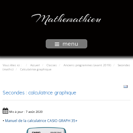
Mathemathieu
menu
Vous êtes ici :
Accueil
Classes
Anciens programmes (avant 2019)
Secondes
(maths)
Calculatrice graphique
Secondes : calculatrice graphique
Mis à jour : 7 août 2020
•
Manuel de la calculatrice CASIO GRAPH 35+