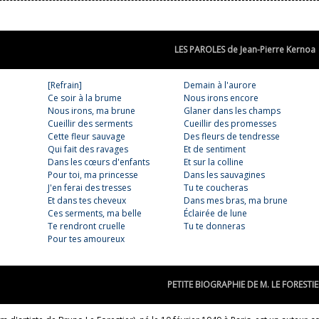
LES PAROLES de Jean-Pierre Kernoa
[Refrain]
Demain à l'aurore
Ce soir à la brume
Nous irons encore
Nous irons, ma brune
Glaner dans les champs
Cueillir des serments
Cueillir des promesses
Cette fleur sauvage
Des fleurs de tendresse
Qui fait des ravages
Et de sentiment
Dans les cœurs d'enfants
Et sur la colline
Pour toi, ma princesse
Dans les sauvagines
J'en ferai des tresses
Tu te coucheras
Et dans tes cheveux
Dans mes bras, ma brune
Ces serments, ma belle
Éclairée de lune
Te rendront cruelle
Tu te donneras
Pour tes amoureux
PETITE BIOGRAPHIE DE M. LE FORESTIE