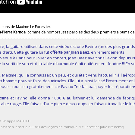
nsons de Maxime Le Forestier.
n-Pierre Kernoa
, comme de nombreuses paroles des deux premiers albums de L
oire, la guitare utilisée dans cette vidéo est une Favino (un des plus gra
s d'art). Cette guitare lui fut
offerte par Joan Baez
, en remerciements.
e venue à Paris pour jouer en concert, Joan Baez avait pris l'avion depuis
e la sortit de son étui, la table d'harmonie était entièrement fendue !!! En sou
. Maxime, qui la connaissait un peu, et qui était venu l'accueillir à l'aérop
et homme pouvait faire des miracles. Elle lui a ainsi laissé l'instrument et,
euse... tout cela gratuitement, car Favino "ne fait pas payer les réparations
ime et Favino, elle donna 1000 € au luthier et lui demanda de fabriqu
able rouge. Elle faisait d'une pierre deux coups en faisant travailler le 
ivé Philippe MATHIEU
nsacré à la sortie du DVD des leçons de musique "Le Forestier joue Brassens")