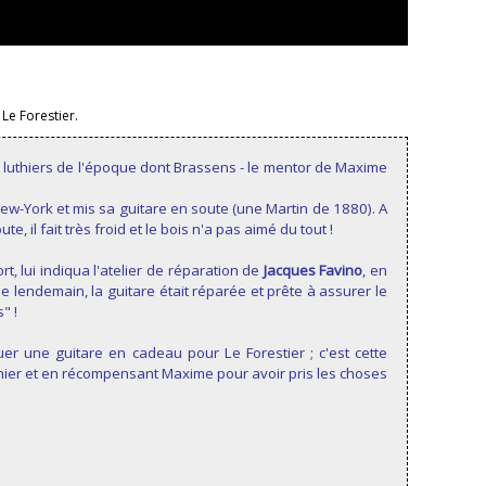
e Forestier.
nds luthiers de l'époque dont Brassens - le mentor de Maxime
 New-York et mis sa guitare en soute (une Martin de 1880). A
te, il fait très froid et le bois n'a pas aimé du tout !
ort, lui indiqua l'atelier de réparation de
Jacques Favino
, en
 le lendemain, la guitare était réparée et prête à assurer le
" !
er une guitare en cadeau pour Le Forestier ; c'est cette
luthier et en récompensant Maxime pour avoir pris les choses