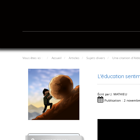
Vous êtes ici :
Accueil
Articles
Sujets divers
Une citation d’Al
L'éducation sentim
Écrit par
J. MATHIEU
Publication : 2 novemb