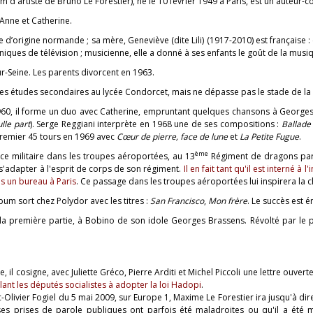
m d'artiste de Bruno Le Forestier), né le 10 février 1949 à Paris, est un auteur-
 Anne et Catherine.
 d’origine normande ; sa mère, Geneviève (dite Lili) (1917-2010) est française : 
niques de télévision ; musicienne, elle a donné à ses enfants le goût de la mus
sur-Seine. Les parents divorcent en 1963.
 ses études secondaires au lycée Condorcet, mais ne dépasse pas le stade de la
60, il forme un duo avec Catherine, empruntant quelques chansons à Georges
lle part
). Serge Reggiani interprète en 1968 une de ses compositions :
Ballade 
premier 45 tours en 1969 avec
Cœur de pierre, face de lune
et
La Petite Fugue
.
ème
vice militaire dans les troupes aéroportées, au 13
Régiment de dragons parac
s'adapter à l'esprit de corps de son régiment.
Il en fait tant qu'il est interné à l'
s un bureau à Paris
. Ce passage dans les troupes aéroportées lui inspirera la c
um sort chez Polydor avec les titres :
San Francisco
,
Mon frère
. Le succès est 
t la première partie, à Bobino de son idole Georges Brassens. Révolté par le p
e, il cosigne, avec Juliette Gréco, Pierre Arditi et Michel Piccoli une lettre ouve
ant les députés socialistes à adopter la loi Hadopi
.
-Olivier Fogiel du 5 mai 2009, sur Europe 1, Maxime Le Forestier ira jusqu'à di
es prises de parole publiques ont parfois été maladroites ou qu'il a été 