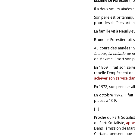
Maxime Le Forestier
(no
Il a deux sœurs ainées :
Son père est britannique
pour des chaînes britan
La famille vit à Neuilly-
Bruno Le Forestier fait
Au cours des années 19
facteur
,
La ballade de nu
de Maxime. Il sort son 
En 1969, il fait son ser
rebelle l'empêchent de 
achever son service dan
En 1972, son premier alb
En octobre 1972, il fai
places à 10 F.
[...]
Proche du Parti Socialist
du Parti Socialiste,
appel
Dans l'émission de Marc
Certains pensent que s