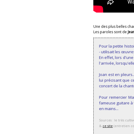
Une des plus belles cha
Les paroles sont de
Jea
Pour la petite hist
- utilisait les œuvre
En effet, lors d'un
l'arrivée, lorsqu'ell
Joan est en pleurs..
lui précisant que c
concert de la chant
Pour remercier Max
fameuse guitare à t
en mains...
Sources : le très cult
&
ce site
(entretien co