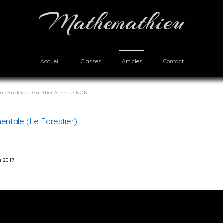
Mathemathieu
Accueil
Classes
Articles
Contact
dous Huxley ou Günther Anders ? NON !
entale (Le Forestier)
re 2017