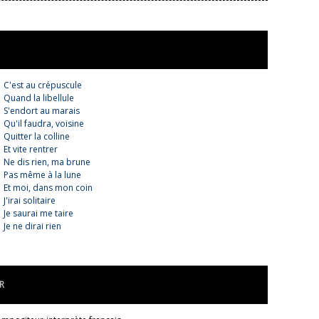
C'est au crépuscule
Quand la libellule
S'endort au marais
Qu'il faudra, voisine
Quitter la colline
Et vite rentrer
Ne dis rien, ma brune
Pas même à la lune
Et moi, dans mon coin
J'irai solitaire
Je saurai me taire
Je ne dirai rien
R