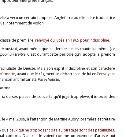
compositeur-interprète français.
elle a vécu un certain temps en Angleterre où elle a été traductrice
ique, notamment du violon.
 classe de première,
renvoyé du lycée en 1965 pour indiscipline
.
 Moustaki, avant même que ce dernier ne les chante lui-même (
Le
pour un traître
. C'est durant cette période qu'il adopte le prénom
hutiste de Dieuze. Mais son esprit indiscipliné et son caractère
infirmerie
, avant que le régiment se débarrasse de lui en
l'envoyant
hanson antimilitariste
Parachutiste
.
énorme.
rix de ses places de concerts qu'il juge trop élevé, il impose des
rte, le 4 mai 2009, à l'attention de Martine Aubry, première secrétaire
re que
ceux qui ne s'opposent pas au piratage sont des pétainistes
.
mal compris. D'autres le voient comme un exemple d'artiste qui